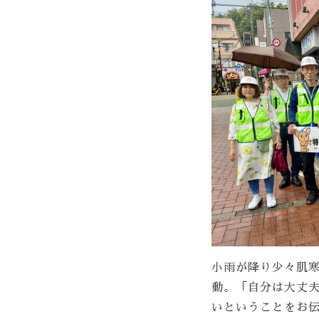
小雨が降り少々肌
動。
「自分は大丈
いということをお